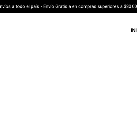
nvíos a todo el país - Envío Gratis a en compras superiores a $80.0
IN