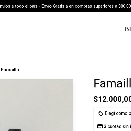
nvíos a todo el país - Envío Gratis a en compras superiores a $80.0
IN
Famaillá
Famail
$12.000,0
Elegí cómo p
3
cuotas sin 